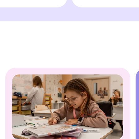
езотметочное
Отсутстви
бучение
заданий
есто погони за оценками, дети учатся отслеживать
Весь образоват
бственный прогресс с помощью карты предмета и
знаний на умно
агностик. Такой подход формирует внутреннюю
с 8:30 до 18:3
тивацию и здоровую самооценку
готовым к сем