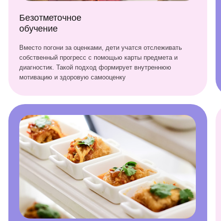
ятиразовое питание
Закрытая т
двором и 
нас есть собственная кухня, где под руководством шеф-
Все условия дл
вара разрабатывается правильное питание для детей по
разностороннег
стеме шведский стол, учитывая потребности аллергиков