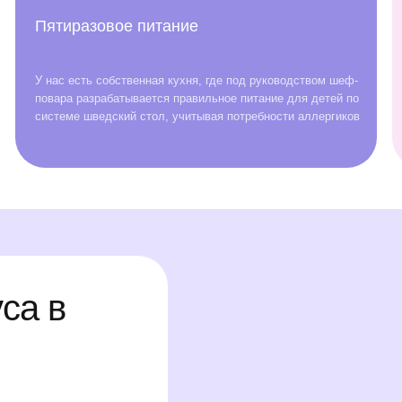
в
Каждый ребенок найдет занятие «по душе», а родитель
будет спокоен, так как все кружки проводятся во время
пребывания ребенка в саду с 8:00 до 19:00
За
с 
т
и 
ларис
т
 Саларьево