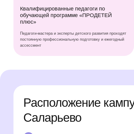
Расположение кампуса 
Саларьево
ул. Саларьевская, д. 12, к. 1
1 минута
11 мину
от ЖК Саларьево парк
от ТЦ Са
4 минуты
11 мину
от Саларьевского парка
от метро