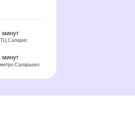
Подробнее
ина Софья
Выскубина Юлия
на
Сергеевна
оводитель
учитель начальных классов