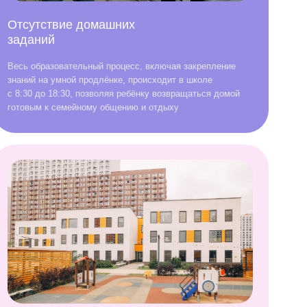
ерритория с просторным
спортивной площадкой
я обеспечения безопасности и
о развития