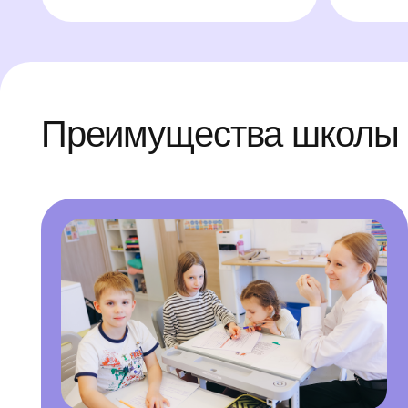
Малочисленные
Б
классы
о
Оптимальное количество, чтобы учитель в паре с
Вм
куратором класса смог уделить время каждому
со
ученику, услышать каждого ребенка
ди
мо