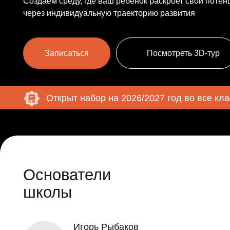
Записаться
Посмотреть 3D-тур
Открыт набор на 2026/2027 год во все классы!
Основатели
школы
Игорь Рыбаков
Совладелец корпорации «Технониколь» и
сооснователь Рыбаков Фонда, филантроп, №58 в
рейтинге российских миллиардеров Forbes
Нач
Екатерина Рыбакова