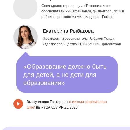
в Са
Президент и сооснователь Рыбаков Фонда,
идеолог сообщества PRO Женщин, филантроп
лет
«Образование должно быть
для детей, а не дети для
образования»
Выступление Екатерины
о миссии современных
«5 ошибок родителей при
школ
на
RYBAKOV PRIZE 2020
выборе школы и как их
избежать»
Оставляйте заявку и заберите
памятку от методистов RYBAKOV
PLAYSCHOOL
Как