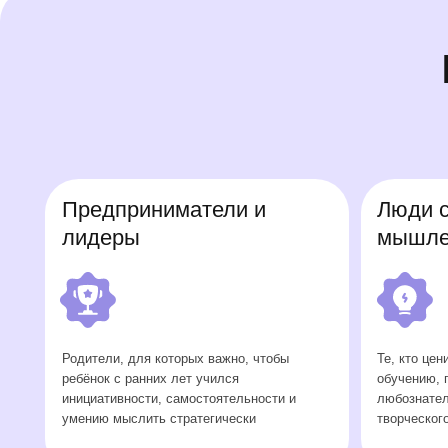
Открыт набор на 2026/2027 год во все классы!
Открыт набор на 2026/2027 год во все классы!
Предприниматели и
Люди с кре
Открыт набор на 2026/2027 год во все классы!
лидеры
мышление
Родители, для которых важно, чтобы
Те, кто ценит неста
ребёнок с ранних лет учился
обучению, поддерж
инициативности, самостоятельности и
любознательности и
умению мыслить стратегически
творческого потенц
Преимущества школы