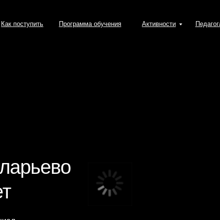
тупить
Программа обучения
Активности
Педагогам
События
рьево