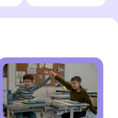
е домашних
ельный процесс, включая закрепление
й продлёнке, происходит в школе
0, позволяя ребёнку возвращаться домой
ейному общению и отдыху