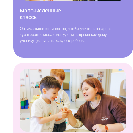
Квалифицированные педагоги по
П
обучающей программе «ПРОДЕТЕЙ
плюс»
У 
по
Педагоги-мастера и эксперты детского развития проходят
си
постоянную профессиональную подготовку и ежегодный
ассессмент