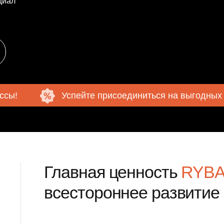
Успейте присоединиться на выгодных условиях
Главная ценность
RYBAKOV P
всестороннее развитие ребенк
альная школа