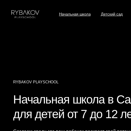
Начальная школа
Детский сад
Как пос
RYBAKOV PLAYSCHOOL
Начальная школа в Сала
для детей от 7 до 12 лет
Создаем среду, где ваш ребенок раскроет свой потенциал
через индивидуальную траекторию развития