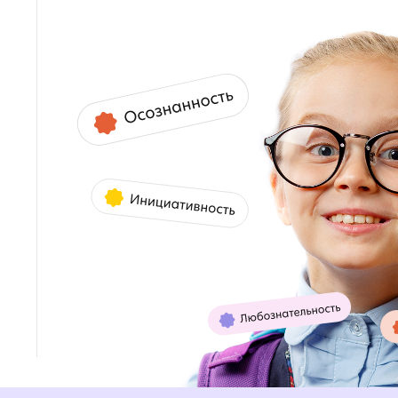
ларьево для детей от 7 до 1
Записывайтесь на
индивидуальную
экскурсию по кампусу,
ие родители выбирают
Rybakov Playschool?