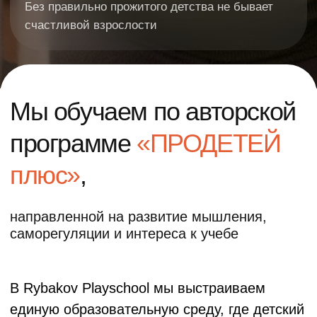
В Rybakov Playschool мы выстраиваем
единую образовательную среду, где детский
сад и начальная школа становятся
последовательными этапами развития
ребенка. Благодаря принципу
преемственности детского сада и школы
дети постепенно осваивают навыки
самостоятельности, коммуникации,
критического мышления и обучения без
стресса при переходе в первый класс.
Педагоги используют общие
образовательные подходы и ценности,
поэтому ребенку не приходится заново
привыкать к новой системе требований —
он продолжает развиваться в знакомой,
безопасной и поддерживающей среде.
Такой подход обеспечивает мягкую
адаптацию к школе, помогает сохранить
интерес к обучению и формирует прочную
основу для дальнейших образовательных