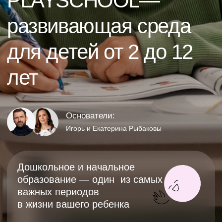
Основатели:
Игорь и Екатерина Рыбаковы
Дошкольное и начальное
образование — один из самых
важных периодов
в жизни вашего ребенка
Без правильно прожитого детства не бывает
счастливой взрослости
Мы обучаем по авторской
программе
«ПРОДЕТЕЙ
плюс»
,
направленной на развитие мышления,
саморегуляции и интереса к учебе