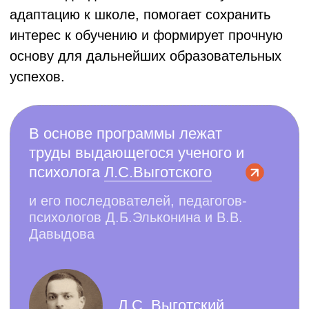
Наш манифест
Реализуется согласно федеральному
государственному образовательному
стандарту (ФГОС)