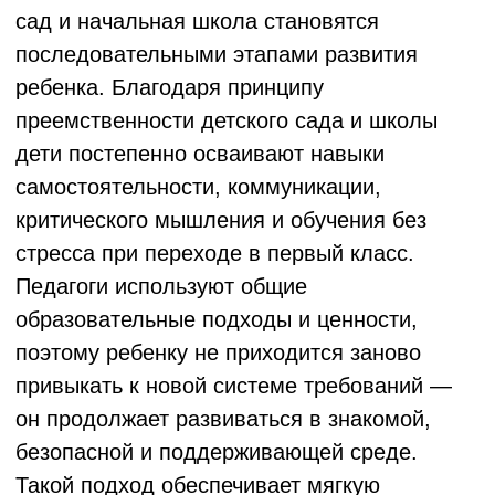
успехов.
В основе программы лежат
труды выдающегося ученого и
психолога
Л.С.Выготского
и его последователей, педагогов-
психологов Д.Б.Эльконина и В.В.
Давыдова
Л.С. Выготский
Д.Б. Эльконин
В.В. Давыдов