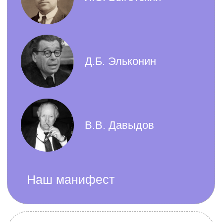
Дошкольное образование
Образовательная программа для
детей от 2 до 7 лет основана на
принципах культурно-исторической
теории Л.С. Выготского, где игра
выступает ведущей деятельностью
для развития мышления,
саморегуляции и социальных навыков
Подробнее о программе