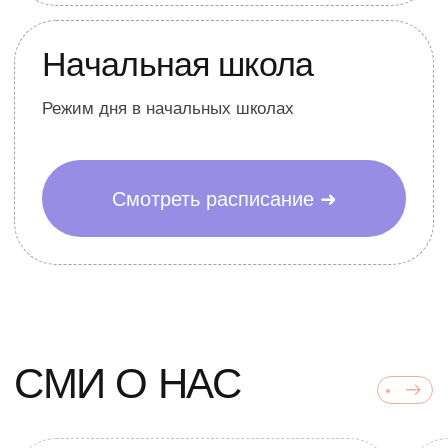
применением знаний из разных
предметов
Математика
Литература
Окружающий мир
Русский язык
Командные и персональные
проекты
с созданием реальных
продуктов
Физкультура нового
формата,
развивающая не только тело, но
и мышление