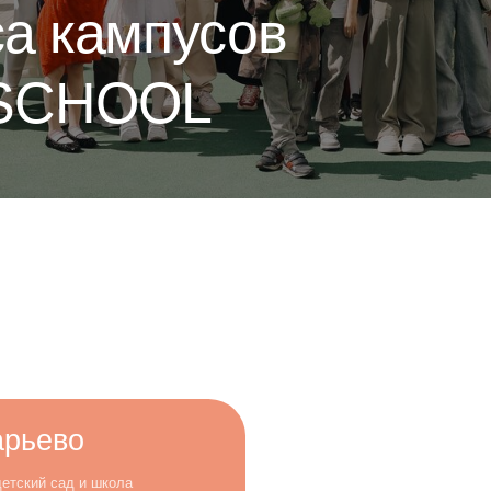
CHOOL
во
мпусов
ад и школа
12 лет
LAYSCHOOL
 д. 12, с. 1
7