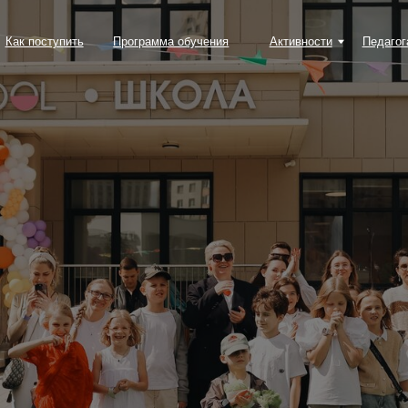
тупить
Программа обучения
Активности
Педагогам
Событи
 кампусов