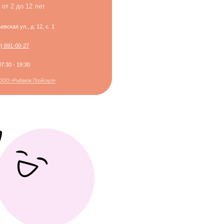
30
в Плэйскул»