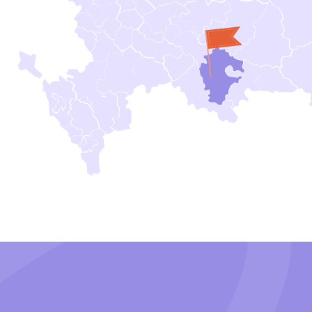
Благотворительная деятельность
чальная школа
Наши филиалы
Политика конфиденциальности
ский сад
в других городах России
 поступить
грамма обучения
ивности
дагогам
такты