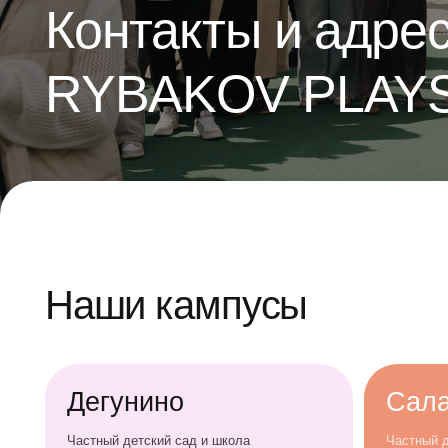
RYBAKOV PLAYS
Наши кампусы
Контакты
Дегунино
Саларье
и адреса ка
Частный детский сад и школа
Частный детский с
для детей от 2 до 12 лет
для детей от 2 до 
RYBAKOV P
Дегунинская ул., д. 9, к. 2
Саларьевская ул.,
+7 (909) 691-00-28
+7 (909) 691-00-2