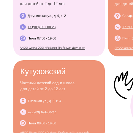
Пн-пт 07:30 - 19:00
Пн-пт 07:30 - 19:
АНОО Школа ООО «Рыбаков Плэйскул» Дегунино»
АНОО Школа ООО «Рыбако
Кутузовский
Частный детский сад и школа
для детей от 2 до 12 лет
Гжатская ул., д. 5, к. 4
+7 (909) 691-00-27
Пн-пт 08:00 - 19:00
АНОО Школа ООО «Рыбаков Плэйскул» Кутузовский»
Наши филиалы в других