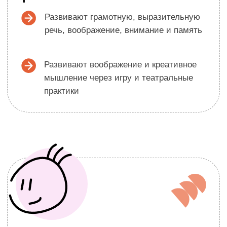
фильме
Профессиональная видеовизитка
для первых кастингов
Все педагоги студии имеют
профильное высшее образование
(актёрское, режиссёрское, продюсерское