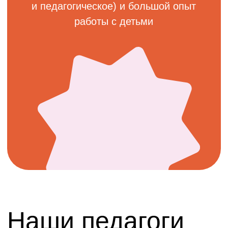
pr@playschool.ru
Подписывайтесь на наши соцсети!
Благотворительная деятельность
Политика конфиденциальности
Информация, размещенная на сайте не является публичной
офертой, носит ознакомительный характер о сети школ, детских
садов. Для получения точной информации об образовательной
деятельности кампусов посетите официальные сайты
организаций, осуществляющих образовательную деятельность в
кампусах.
@PLAYSCHOOL. Все права защищены. 2026