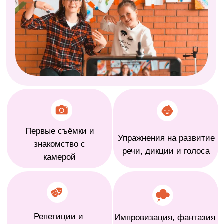
результаты
Уверенность
и общение
Дети становятся смелее, свободнее
проявляют себя и не боятся выступать
перед аудиторией
Легче знакомятся, находят друзей и
учатся взаимодействовать с другими
детьми