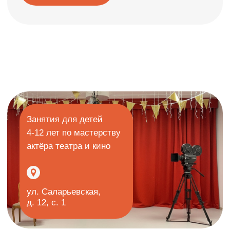
Занятия для детей
4-12 лет по мастерству
актёра театра и кино
ул. Саларьевская,
д. 12, с. 1
Именно здесь ребёнок поймёт, что сцена
— это не страшно, камера — это
интересно, а творить, дружить и верить в
себя — это настоящее приключение
На курсе «КиноТеатр» дети не только
«играют роли». Они учатся свободно
проявлять себя, слышать партнёра, не
бояться ошибок и получать