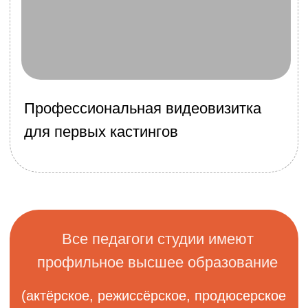
Профессиональный опыт и текущая
занятость:
→ Театр «Сатирикон»
→ Театр «У Никитских ворот»
→ Театральная кампания «Маскарад»
→ Другие театральные проекты Москвы, в
том числе участие в детских театральных
постановках и сказках
→ Участие в кинопроектах
Начальная школа
Детский сад
Как поступить
Программа обучения
Активности
Педагогам
Контакты
События