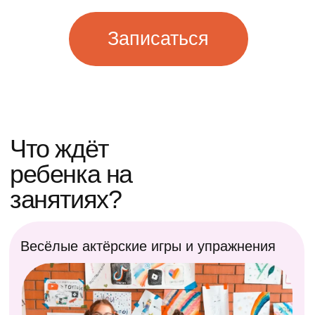
Упражнения на развитие
знакомство с
речи, дикции и голоса
камерой
Репетиции и
Импровизация, фантазия
постановка настоящего
и создание собственных
спектакля
историй
Командные задания, в которых каждый
ребёнок чувствует себя важной частью
общего результата
Практические